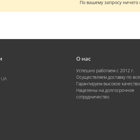
По вашему запросу ничего
и
О нас
Успешно работаем с 2012 г.
Осуществляем доставку по все
 UA
Гарантируем высокое качество
Нацелены на долгосрочное
сотрудничество.