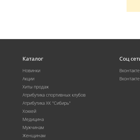
Каталог
Соц сет
Новинки
Вконтакте
Акции
Вконтакте
Хиты продаж
Атрибутика спортивных клубов
Атрибутика ХК "Сибирь"
Хоккей
Медицина
Мужчинам
Женщинам