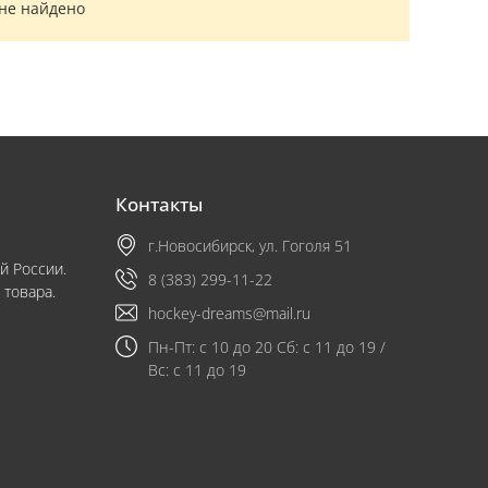
 не найдено
Контакты
г.Новосибирск, ул. Гоголя 51
й России.
8 (383) 299-11-22
 товара.
hockey-dreams@mail.ru
Пн-Пт: с 10 до 20 Сб: с 11 до 19 /
Вс: с 11 до 19