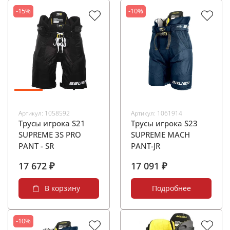
-15%
-10%
Артикул:
1058592
Артикул:
1061914
Трусы игрока S21
Трусы игрока S23
SUPREME 3S PRO
SUPREME MACH
PANT - SR
PANT-JR
17 672 ₽
17 091 ₽
В корзину
Подробнее
-10%