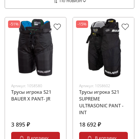
-51%
-15%
Артикул:
1058580
Артикул:
1058602
Трусы игрока S21
Трусы игрока S21
BAUER X PANT- JR
SUPREME
ULTRASONIC PANT -
INT
3 895 ₽
18 692 ₽
В корзину
В корзину