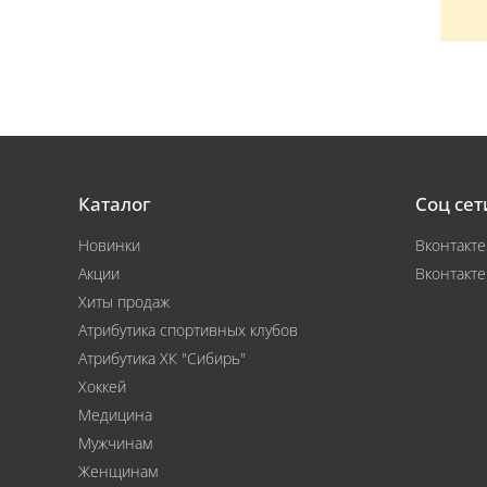
Каталог
Соц сет
Новинки
Вконтакте
Акции
Вконтакте
Хиты продаж
Атрибутика спортивных клубов
Атрибутика ХК "Сибирь"
Хоккей
Медицина
Мужчинам
Женщинам