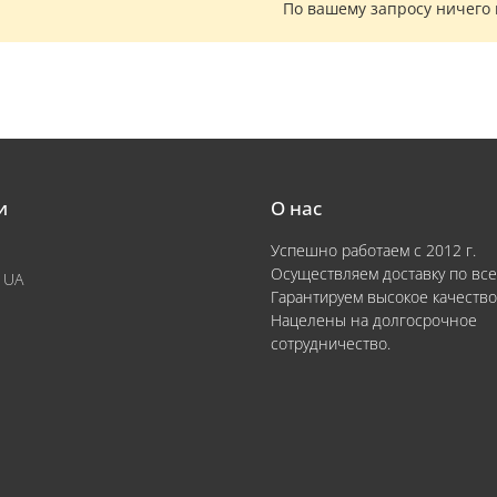
По вашему запросу ничего
и
О нас
Успешно работаем с 2012 г.
Осуществляем доставку по все
 UA
Гарантируем высокое качество
Нацелены на долгосрочное
сотрудничество.