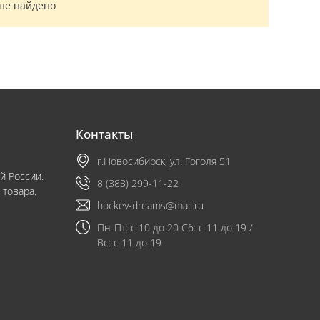
 не найдено
Контакты
г.Новосибирск, ул. Гоголя 51
й России.
8 (383) 299-11-22
 товара.
hockey-dreams@mail.ru
Пн-Пт: с 10 до 20 Сб: с 11 до 19 /
Вс: с 11 до 19