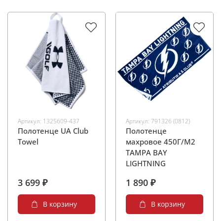
Артикул:
1325609-437
Артикул:
791326 (0812)
Полотенце UA Club
Полотенце
Towel
махровое 450Г/М2
TAMPA BAY
LIGHTNING
3 699 ₽
1 890 ₽
В корзину
В корзину