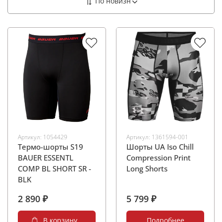
Артикул:
1054429
Артикул:
1361594-001
Термо-шорты S19
Шорты UA Iso Chill
BAUER ESSENTL
Compression Print
COMP BL SHORT SR -
Long Shorts
BLK
2 890 ₽
5 799 ₽
В корзину
Подробнее