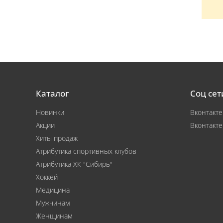
Каталог
Соц сет
Новинки
Вконтакте
Акции
Вконтакте
Хиты продаж
Атрибутика спортивных клубов
Атрибутика ХК "Сибирь"
Хоккей
Медицина
Мужчинам
Женщинам