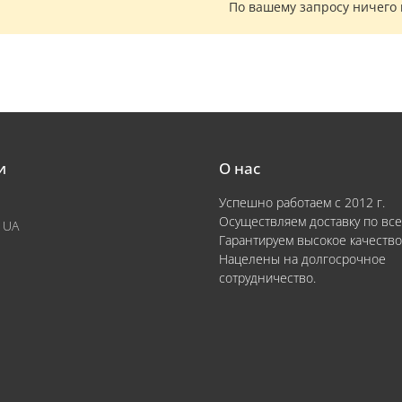
По вашему запросу ничего
и
О нас
Успешно работаем с 2012 г.
Осуществляем доставку по все
 UA
Гарантируем высокое качество
Нацелены на долгосрочное
сотрудничество.