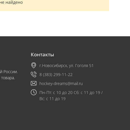
 не найдено
Контакты
г.Новосибирск, ул. Гоголя 51
й России.
8 (383) 299-11-22
 товара.
hockey-dreams@mail.ru
Пн-Пт: с 10 до 20 Сб: с 11 до 19 /
Вс: с 11 до 19