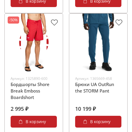
В корзину
В корзину
-50%
Артикул:
1325890-600
Артикул:
1365669-458
Бордшорты Shore
Брюки UA OutRun
Break Emboss
the STORM Pant
Boardshort
2 995 ₽
10 199 ₽
В корзину
В корзину