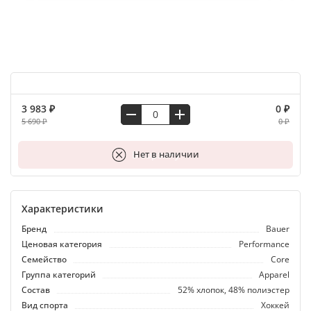
3 983 ₽
0 ₽
5 690 ₽
0 ₽
В корзину
Нет в наличии
Характеристики
Бренд
Bauer
Ценовая категория
Performance
Семейство
Core
Группа категорий
Apparel
Состав
52% хлопок, 48% полиэстер
Вид спорта
Хоккей