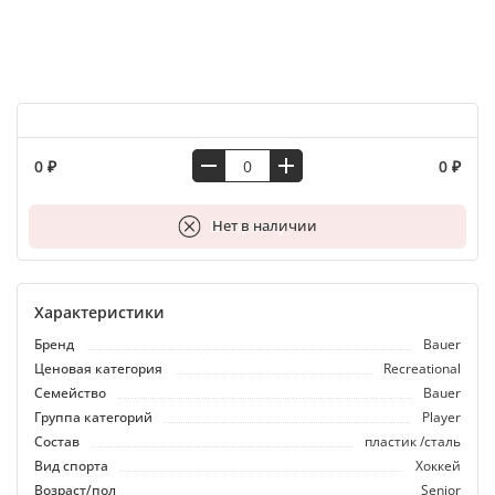
0 ₽
0 ₽
В корзину
Нет в наличии
Характеристики
Бренд
Bauer
Ценовая категория
Recreational
Семейство
Bauer
Группа категорий
Player
Состав
пластик /сталь
Вид спорта
Хоккей
Возраст/пол
Senior