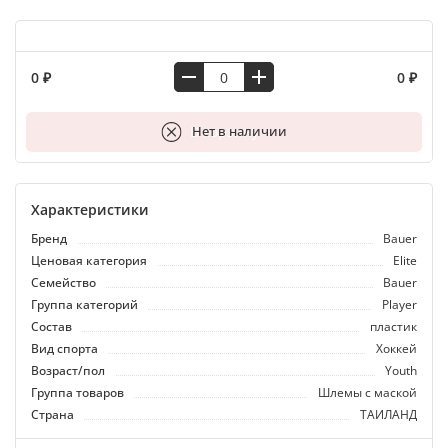
0 ₽
0 ₽
В корзину
Нет в наличии
Характеристики
Бренд
Bauer
Ценовая категория
Elite
Семейство
Bauer
Группа категорий
Player
Состав
пластик
Вид спорта
Хоккей
Возраст/пол
Youth
Группа товаров
Шлемы с маской
Страна
ТАИЛАНД