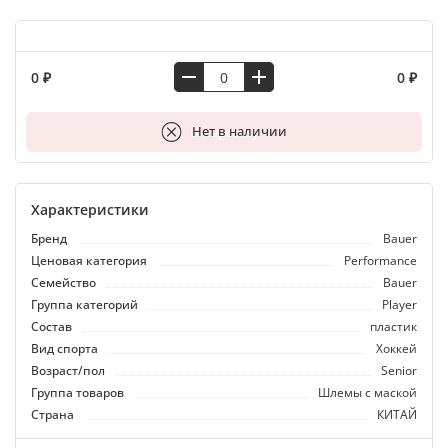
0 ₽
0 ₽
В корзину
Нет в наличии
Характеристики
Бренд
Bauer
Ценовая категория
Performance
Семейство
Bauer
Группа категорий
Player
Состав
пластик
Вид спорта
Хоккей
Возраст/пол
Senior
Группа товаров
Шлемы с маской
Страна
КИТАЙ