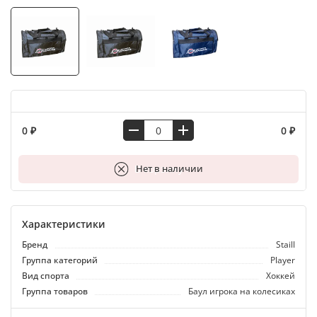
0 ₽
0 ₽
В корзину
Нет в наличии
Характеристики
Бренд
Staill
Группа категорий
Player
Вид спорта
Хоккей
Группа товаров
Баул игрока на колесиках