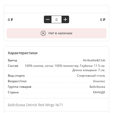
0 ₽
0 ₽
В корзину
Нет в наличии
Характеристики
Бренд
Atributika&Club
Состав
100% хлопок, сетка: 100% полиэстер. Глубина: 11.5 см.
Длина козырька: 7 см.
Вид спорта
Спортивный стиль
Возраст/пол
Унисекс
Группа товаров
Бейсболка
Страна
КАНАДА
Бейсболка Detroit Red Wings №71