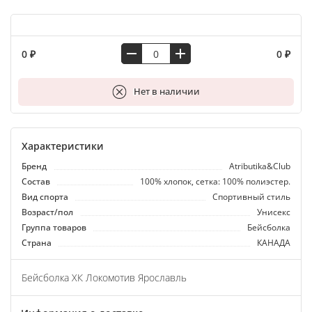
0 ₽
0 ₽
В корзину
Нет в наличии
Характеристики
Бренд
Atributika&Club
Состав
100% хлопок, сетка: 100% полиэстер.
Вид спорта
Спортивный стиль
Возраст/пол
Унисекс
Группа товаров
Бейсболка
Страна
КАНАДА
Бейсболка ХК Локомотив Ярославль