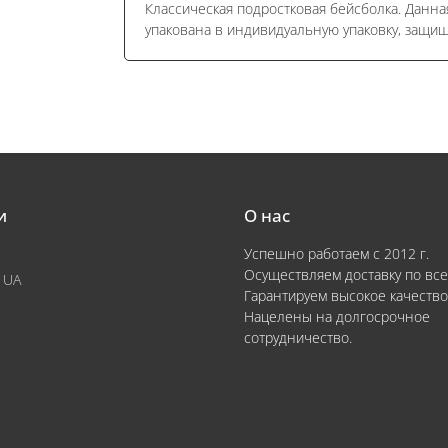
Классическая подростковая бейсболка. Данн
упакована в индивидуальную упаковку, защи
и
О нас
Успешно работаем с 2012 г.
Осуществляем доставку по все
 UA
Гарантируем высокое качество
Нацелены на долгосрочное
сотрудничество.