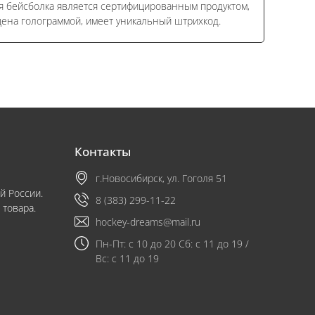
ая бейсболка является сертифицированным продуктом,
щена голограммой, имеет уникальный штрихкод.
Контакты
г.Новосибирск, ул. Гоголя 51
й России.
8 (383) 299-11-22
 товара.
hockey-dreams@mail.ru
Пн-Пт: с 10 до 20 Сб: с 11 до 19 /
Вс: с 11 до 19