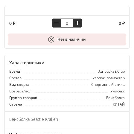
0 ₽
0 ₽
В корзину
Нет в наличии
Характеристики
Бренд
Atributika&Club
Состав
хлопок, полиэстер
Вид спорта
Спортивный стиль
Возраст/пол
Унисекс
Группа товаров
Бейсболка
Страна
КИТАЙ
Бейсболка Seattle Kraken