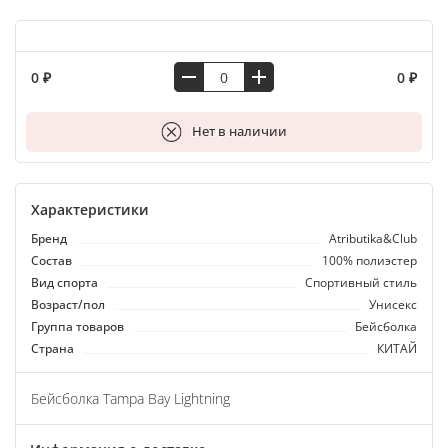
0 ₽
0 ₽
В корзину
Нет в наличии
Характеристики
Бренд
Atributika&Club
Состав
100% полиэстер
Вид спорта
Спортивный стиль
Возраст/пол
Унисекс
Группа товаров
Бейсболка
Страна
КИТАЙ
Бейсболка Tampa Bay Lightning