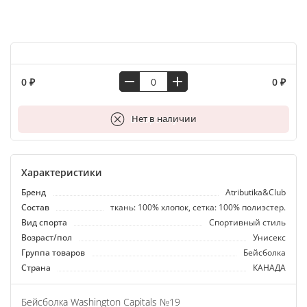
0 ₽
0 ₽
В корзину
Нет в наличии
Характеристики
Бренд
Atributika&Club
Состав
ткань: 100% хлопок, сетка: 100% полиэстер.
Вид спорта
Спортивный стиль
Возраст/пол
Унисекс
Группа товаров
Бейсболка
Страна
КАНАДА
Бейсболка Washington Capitals №19