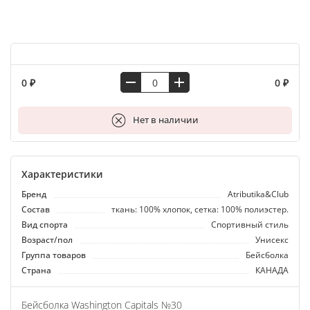
0 ₽
0 ₽
В корзину
Нет в наличии
Характеристики
Бренд
Atributika&Club
Состав
ткань: 100% хлопок, сетка: 100% полиэстер.
Вид спорта
Спортивный стиль
Возраст/пол
Унисекс
Группа товаров
Бейсболка
Страна
КАНАДА
Бейсболка Washington Capitals №30