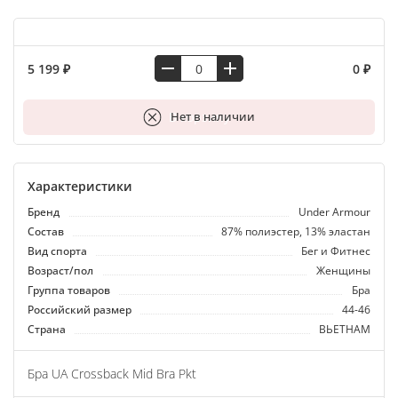
5 199 ₽
0 ₽
В корзину
Нет в наличии
Характеристики
Бренд
Under Armour
Состав
87% полиэстер, 13% эластан
Вид спорта
Бег и Фитнес
Возраст/пол
Женщины
Группа товаров
Бра
Российский размер
44-46
Страна
ВЬЕТНАМ
Бра UA Crossback Mid Bra Pkt