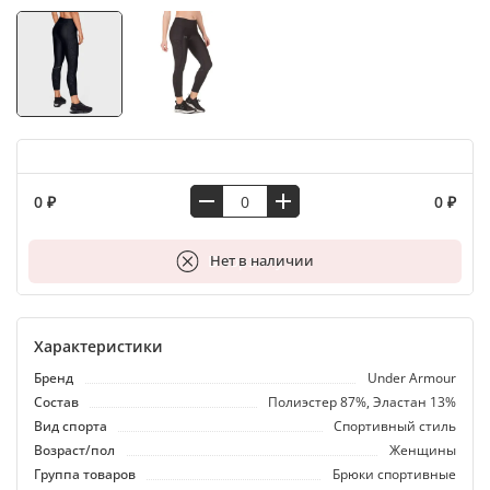
0 ₽
0 ₽
В корзину
Нет в наличии
Характеристики
Бренд
Under Armour
Состав
Полиэстер 87%, Эластан 13%
Вид спорта
Спортивный стиль
Возраст/пол
Женщины
Группа товаров
Брюки спортивные