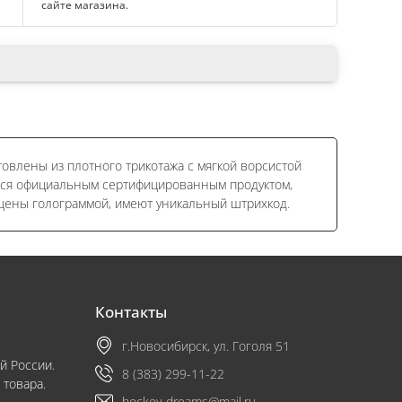
сайте магазина.
овлены из плотного трикотажа с мягкой ворсистой
тся официальным сертифицированным продуктом,
щены голограммой, имеют уникальный штрихкод.
Контакты
г.Новосибирск, ул. Гоголя 51
й России.
8 (383) 299-11-22
 товара.
hockey-dreams@mail.ru