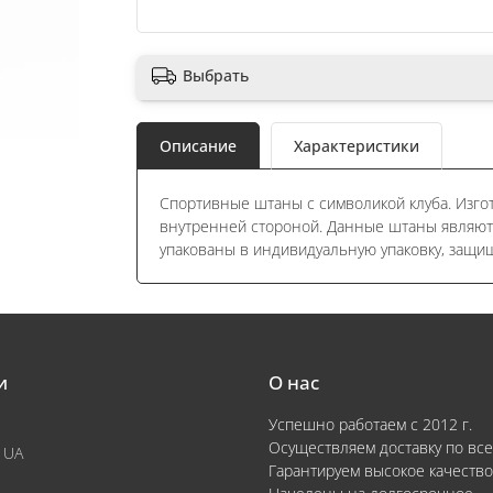
Выбрать
Описание
Характеристики
Спортивные штаны с символикой клуба. Изгот
внутренней стороной. Данные штаны являю
упакованы в индивидуальную упаковку, защи
и
О нас
Успешно работаем с 2012 г.
Осуществляем доставку по все
 UA
Гарантируем высокое качество