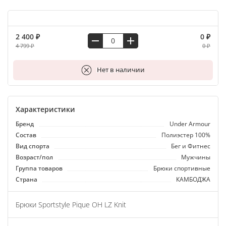
2 400 ₽
0 ₽
4 799 ₽
0 ₽
В корзину
Нет в наличии
Характеристики
Бренд
Under Armour
Состав
Полиэстер 100%
Вид спорта
Бег и Фитнес
Возраст/пол
Мужчины
Группа товаров
Брюки спортивные
Страна
КАМБОДЖА
Брюки Sportstyle Pique OH LZ Knit