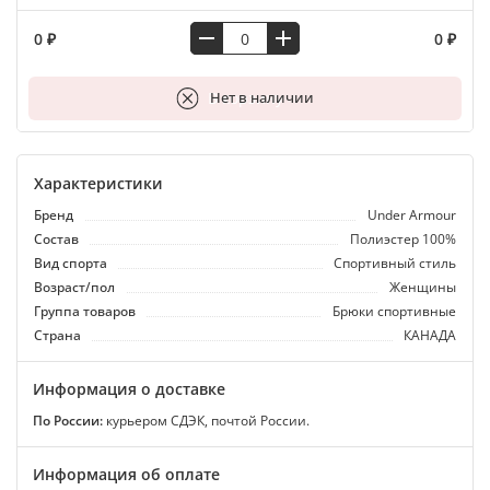
0 ₽
0 ₽
В корзину
Нет в наличии
Характеристики
Бренд
Under Armour
Состав
Полиэстер 100%
Вид спорта
Спортивный стиль
Возраст/пол
Женщины
Группа товаров
Брюки спортивные
Страна
КАНАДА
Информация о доставке
По России:
курьером СДЭК, почтой России.
Информация об оплате