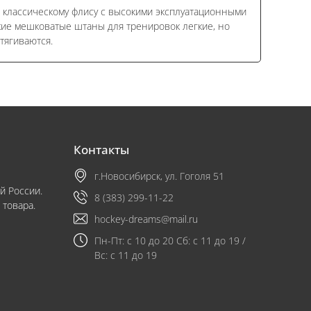
а классическому флису с высокими эксплуатационными
ские мешковатые штаны для тренировок легкие, но
тягиваются.
Контакты
г.Новосибирск, ул. Гоголя 51
й России.
8 (383) 299-11-22
 товара.
hockey-dreams@mail.ru
Пн-Пт: с 10 до 20 Сб: с 11 до 19 /
Вс: с 11 до 19