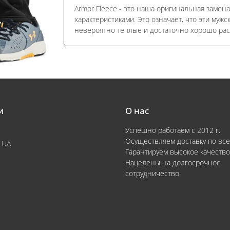
Armor Fleece - это наша оригинальная замен
характеристиками. Это означает, что эти муж
невероятно теплые и достаточно хорошо рас
и
О нас
Успешно работаем с 2012 г.
Осуществляем доставку по все
 UA
Гарантируем высокое качество
Нацелены на долгосрочное
сотрудничество.