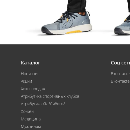
Каталог
Соц сет
Новинки
Вконтакте
Акции
Вконтакте
Хиты продаж
Атрибутика спортивных клубов
Атрибутика ХК "Сибирь"
Хоккей
Медицина
Мужчинам