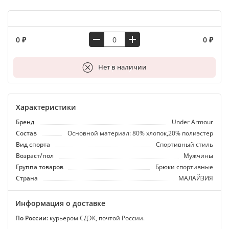
0 ₽
0 ₽
В корзину
Нет в наличии
Характеристики
Бренд
Under Armour
Состав
Основной материал: 80% хлопок,20% полиэстер
Вид спорта
Спортивный стиль
Возраст/пол
Мужчины
Группа товаров
Брюки спортивные
Страна
МАЛАЙЗИЯ
Информация о доставке
По России:
курьером СДЭК, почтой России.