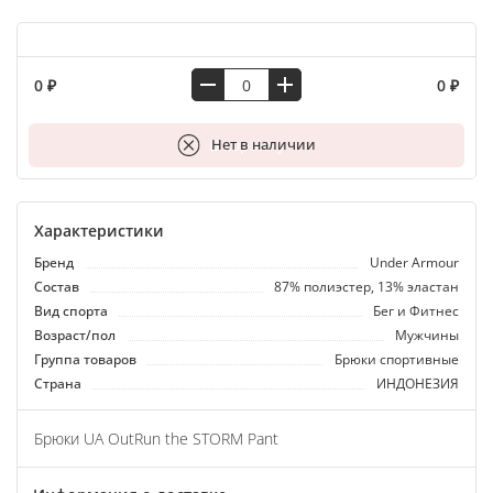
0 ₽
0 ₽
В корзину
Нет в наличии
Характеристики
Бренд
Under Armour
Состав
87% полиэстер, 13% эластан
Вид спорта
Бег и Фитнес
Возраст/пол
Мужчины
Группа товаров
Брюки спортивные
Страна
ИНДОНЕЗИЯ
Брюки UA OutRun the STORM Pant