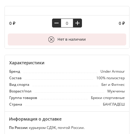
0 ₽
0 ₽
В корзину
Нет в наличии
Характеристики
Бренд
Under Armour
Состав
100% полиэстер
Вид спорта
Бег и Фитнес
Возраст/пол
Мужчины
Группа товаров
Брюки спортивные
Страна
БАНГЛАДЕШ
Информация о доставке
По России:
курьером СДЭК, почтой России.