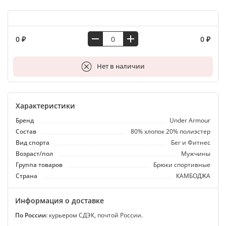
0 ₽
0 ₽
В корзину
Нет в наличии
Характеристики
Бренд
Under Armour
Состав
80% хлопок 20% полиэстер
Вид спорта
Бег и Фитнес
Возраст/пол
Мужчины
Группа товаров
Брюки спортивные
Страна
КАМБОДЖА
Информация о доставке
По России:
курьером СДЭК, почтой России.