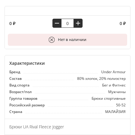
0 ₽
0 ₽
В корзину
Нет в наличии
Характеристики
Бренд
Under Armour
Состав
80% хлопок, 20% полиэстер
Вид спорта
Бег и Фитнес
Возраст/пол
Мужчины
Группа товаров
Брюки спортивные
Российский размер
50-52
Страна
МАЛАЙЗИЯ
Брюки UA Rival Fleece Jogger