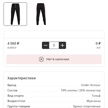
4 050 ₽
0 ₽
8 099 ₽
0 ₽
В корзину
Нет в наличии
Характеристики
Бренд
Under Armour
Состав
74% хлопок / 26% полиэстер
Вид спорта
Гольф
Возраст/пол
Мужчины
Группа товаров
Брюки спортивные