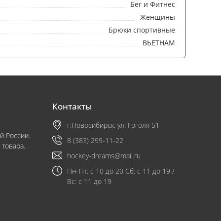
Бег и Фитнес
Женщины
Брюки спортивные
ВЬЕТНАМ
Контакты
г.Новосибирск, ул. Гоголя 51
й России.
8 (383) 299-11-22
 товара.
hockey-dreams@mail.ru
Пн-Пт: с 10 до 20 Сб: с 11 до 19 /
Вс: с 11 до 19