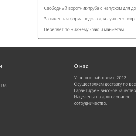
Свободный воротник-труба с напуском для д
Заниженная форма подола для лучшего покры
Переплет по нижнему краю и манжетам.
и
О нас
Успешно работаем с 2012 г.
Осуществляем доставку по все
 UA
Гарантируем высокое качество
Нацелены на долгосрочное
сотрудничество.