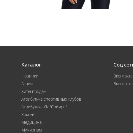
Каталог
Соц сет
Новинки
Вконтакте
Акции
Вконтакте
Хиты продаж
Атрибутика спортивных клубов
Атрибутика ХК "Сибирь"
Хоккей
Медицина
Мужчинам