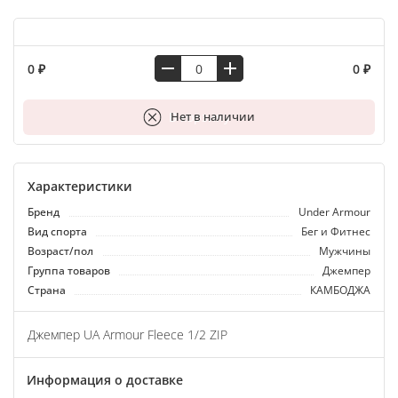
0 ₽
0 ₽
В корзину
Нет в наличии
Характеристики
Бренд
Under Armour
Вид спорта
Бег и Фитнес
Возраст/пол
Мужчины
Группа товаров
Джемпер
Страна
КАМБОДЖА
Джемпер UA Armour Fleece 1/2 ZIP
Информация о доставке