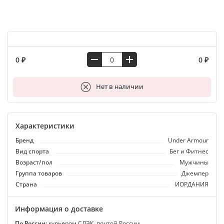
0 ₽
0 ₽
В корзину
Нет в наличии
Характеристики
Бренд
Under Armour
Вид спорта
Бег и Фитнес
Возраст/пол
Мужчины
Группа товаров
Джемпер
Страна
ИОРДАНИЯ
Информация о доставке
По России:
курьером СДЭК, почтой России.