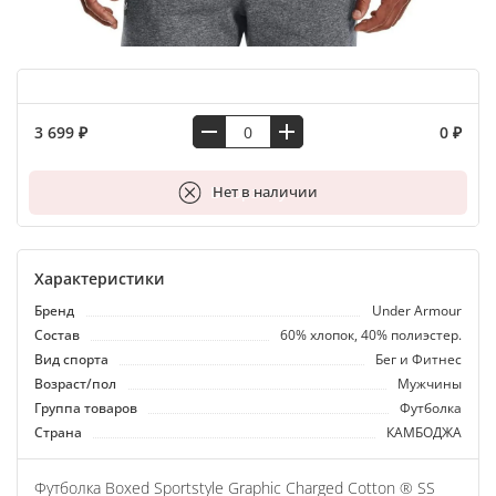
3 699 ₽
0 ₽
В корзину
Нет в наличии
Характеристики
Бренд
Under Armour
Состав
60% хлопок, 40% полиэстер.
Вид спорта
Бег и Фитнес
Возраст/пол
Мужчины
Группа товаров
Футболка
Страна
КАМБОДЖА
Футболка Boxed Sportstyle Graphic Charged Cotton ® SS