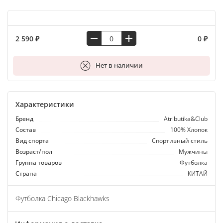
2 590 ₽
0 ₽
В корзину
Нет в наличии
Характеристики
Бренд
Atributika&Club
Состав
100% Хлопок
Вид спорта
Спортивный стиль
Возраст/пол
Мужчины
Группа товаров
Футболка
Страна
КИТАЙ
Футболка Chicago Blackhawks