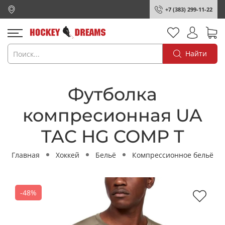
+7 (383) 299-11-22
Найти
Футболка
компресионная UA
TAC HG COMP T
Главная
Хоккей
Бельё
Компрессионное бельё
-48%