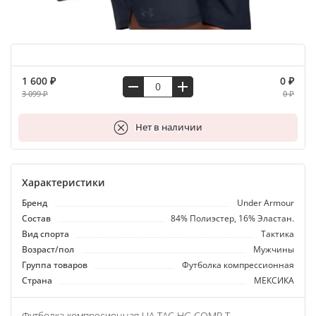
1 600 ₽
0 ₽
3 099 ₽
0 ₽
В корзину
Нет в наличии
Характеристики
Бренд
Under Armour
Состав
84% Полиэстер, 16% Эластан.
Вид спорта
Тактика
Возраст/пол
Мужчины
Группа товаров
Футболка компрессионная
Страна
МЕКСИКА
Футболка компресионная UA TAC HG COMP T