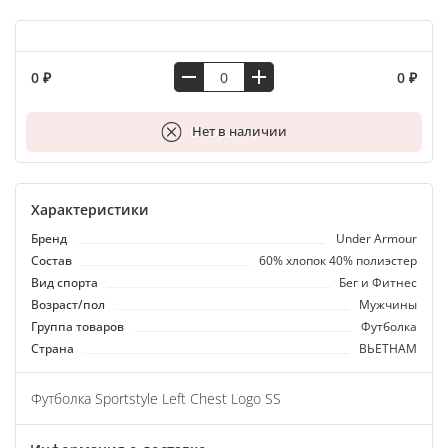
0 ₽
0 ₽
В корзину
Нет в наличии
Характеристики
Бренд
Under Armour
Состав
60% хлопок 40% полиэстер
Вид спорта
Бег и Фитнес
Возраст/пол
Мужчины
Группа товаров
Футболка
Страна
ВЬЕТНАМ
Футболка Sportstyle Left Chest Logo SS