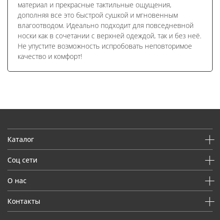
материал и прекрасные тактильные ощущения,
дополняя все это быстрой сушкой и мгновенным
влагоотводом. Идеально подходит для повседневной
носки как в сочетании с верхней одеждой, так и без неё.
Не упустите возможность испробовать неповторимое
качество и комфорт!
Каталог
Соц сети
О нас
Контакты