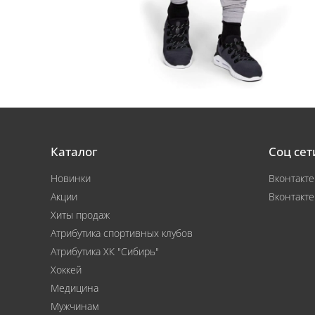
Каталог
Соц сет
Новинки
Вконтакте
Акции
Вконтакте
Хиты продаж
Атрибутика спортивных клубов
Атрибутика ХК "Сибирь"
Хоккей
Медицина
Мужчинам