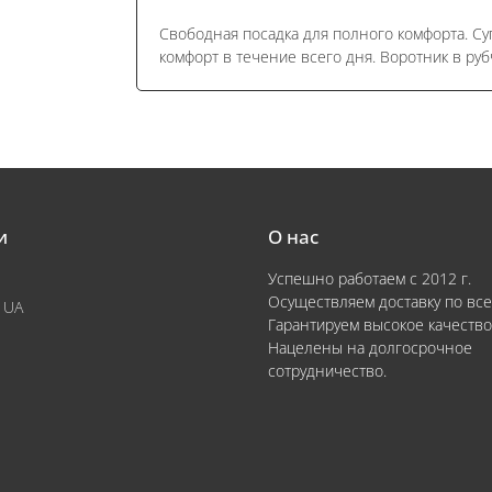
Свободная посадка для полного комфорта. С
комфорт в течение всего дня. Воротник в руб
и
О нас
Успешно работаем с 2012 г.
Осуществляем доставку по все
 UA
Гарантируем высокое качество
Нацелены на долгосрочное
сотрудничество.