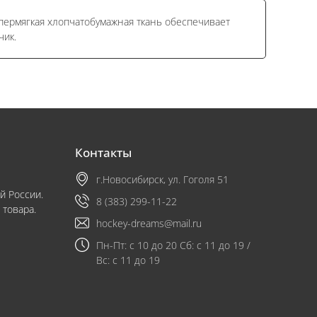
упермягкая хлопчатобумажная ткань обеспечивает
чик.
Контакты
г.Новосибирск, ул. Гоголя 51
й России.
8 (383) 299-11-22
 товара.
hockey-dreams@mail.ru
Пн-Пт: с 10 до 20 Сб: с 11 до 19 /
Вс: с 11 до 19