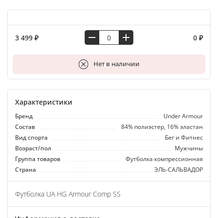
3 499 ₽
0 ₽
В корзину
Нет в наличии
Характеристики
Бренд
Under Armour
Состав
84% полиэстер, 16% эластан
Вид спорта
Бег и Фитнес
Возраст/пол
Мужчины
Группа товаров
Футболка компрессионная
Страна
ЭЛЬ-САЛЬВАДОР
Футболка UA HG Armour Comp SS