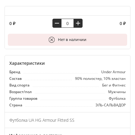
0 ₽
0 ₽
В корзину
Нет в наличии
Характеристики
Бренд
Under Armour
Состав
90% полиэстер, 10% эластан
Вид спорта
Бег и Фитнес
Возраст/пол
Мужчины
Группа товаров
Футболка
Страна
ЭЛЬ-САЛЬВАДОР
Футболка UA HG Armour Fitted SS