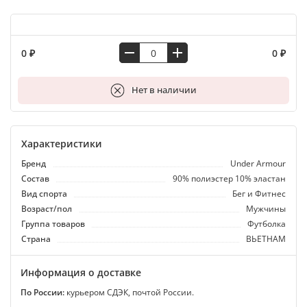
0 ₽
0 ₽
В корзину
Нет в наличии
Характеристики
Бренд
Under Armour
Состав
90% полиэстер 10% эластан
Вид спорта
Бег и Фитнес
Возраст/пол
Мужчины
Группа товаров
Футболка
Страна
ВЬЕТНАМ
Информация о доставке
По России:
курьером СДЭК, почтой России.