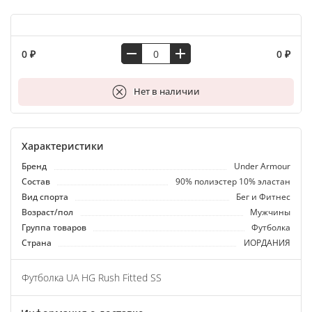
0 ₽
0 ₽
В корзину
Нет в наличии
Характеристики
Бренд
Under Armour
Состав
90% полиэстер 10% эластан
Вид спорта
Бег и Фитнес
Возраст/пол
Мужчины
Группа товаров
Футболка
Страна
ИОРДАНИЯ
Футболка UA HG Rush Fitted SS