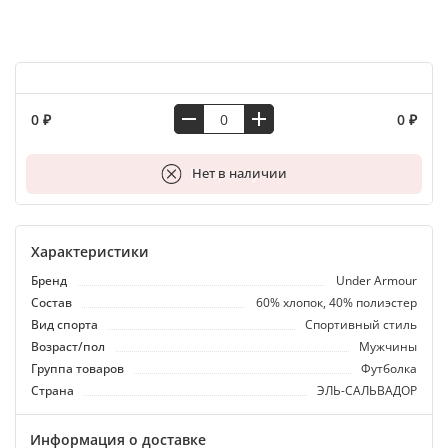
0 ₽
0 ₽
В корзину
Нет в наличии
Характеристики
Бренд
Under Armour
Состав
60% хлопок, 40% полиэстер
Вид спорта
Спортивный стиль
Возраст/пол
Мужчины
Группа товаров
Футболка
Страна
ЭЛЬ-САЛЬВАДОР
Информация о доставке