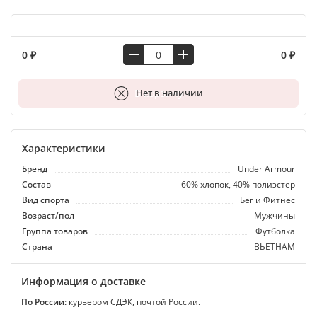
0 ₽
0 ₽
В корзину
Нет в наличии
Характеристики
Бренд
Under Armour
Состав
60% хлопок, 40% полиэстер
Вид спорта
Бег и Фитнес
Возраст/пол
Мужчины
Группа товаров
Футболка
Страна
ВЬЕТНАМ
Информация о доставке
По России:
курьером СДЭК, почтой России.