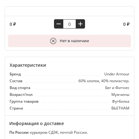
0 ₽
0 ₽
В корзину
Нет в наличии
Характеристики
Бренд
Under Armour
Состав
60% хлопок, 40% полиэстер.
Вид спорта
Бег и Фитнес
Возраст/пол
Мужчины
Группа товаров
Футболка
Страна
ВЬЕТНАМ
Информация о доставке
По России:
курьером СДЭК, почтой России.