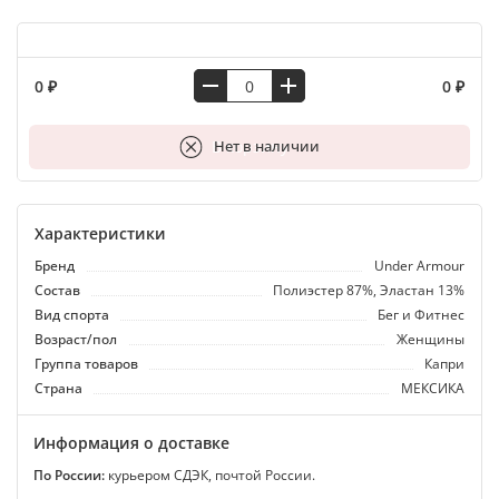
0 ₽
0 ₽
В корзину
Нет в наличии
Характеристики
Бренд
Under Armour
Состав
Полиэстер 87%, Эластан 13%
Вид спорта
Бег и Фитнес
Возраст/пол
Женщины
Группа товаров
Капри
Страна
МЕКСИКА
Информация о доставке
По России:
курьером СДЭК, почтой России.