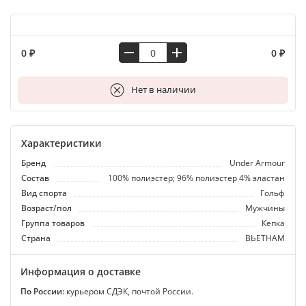
0 ₽
0 ₽
В корзину
Нет в наличии
Характеристики
Бренд
Under Armour
Состав
100% полиэстер; 96% полиэстер 4% эластан
Вид спорта
Гольф
Возраст/пол
Мужчины
Группа товаров
Кепка
Страна
ВЬЕТНАМ
Информация о доставке
По России:
курьером СДЭК, почтой России.