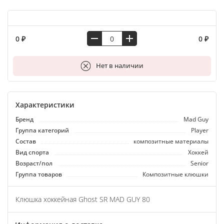
0 ₽
0 ₽
В корзину
Нет в наличии
Характеристики
Бренд
Мad Guy
Группа категорий
Player
Состав
композитные материалы
Вид спорта
Хоккей
Возраст/пол
Senior
Группа товаров
Композитные клюшки
Клюшка хоккейная Ghost SR MAD GUY 80